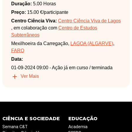
Duração:
5.00 Horas
Preço:
15.00 €/participante
Centro Ciência Viva:
Centro Ciência Viva de Lagos
, em colaboração com
Centro de Estudos
Subterrâneos
Mexilhoeira da Carregação,
LAGOA (ALGARVE)
,
FARO
Data:
01-09-2024 09:00
- Ação já em curso / terminada
Ver Mais
CIÊNCIA E SOCIEDADE
EDUCAÇÃO
Semana C&T
Academia