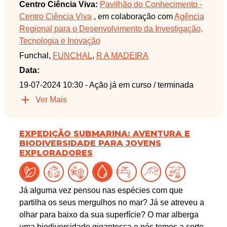
Centro Ciência Viva:
Pavilhão do Conhecimento -
Centro Ciência Viva
, em colaboração com
Agência
Regional para o Desenvolvimento da Investigação,
Tecnologia e Inovação
Funchal,
FUNCHAL
,
R A MADEIRA
Data:
19-07-2024 10:30
- Ação já em curso / terminada
Ver Mais
EXPEDIÇÃO SUBMARINA: AVENTURA E
BIODIVERSIDADE PARA JOVENS
EXPLORADORES
Já alguma vez pensou nas espécies com que
partilha os seus mergulhos no mar? Já se atreveu a
olhar para baixo da sua superfície? O mar alberga
uma biodiversidade gigantesca e nós temos a sorte