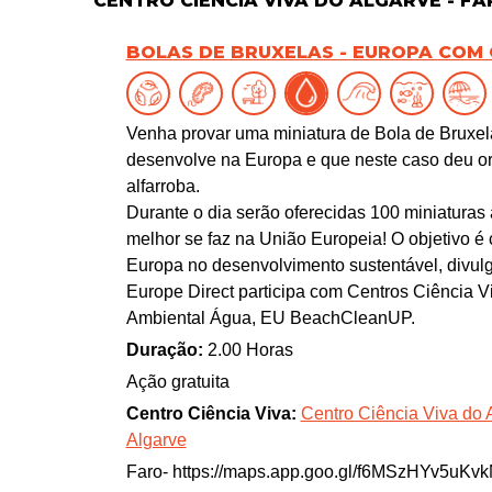
CENTRO CIÊNCIA VIVA DO ALGARVE - FA
BOLAS DE BRUXELAS - EUROPA COM 
Venha provar uma miniatura de Bola de Bruxel
desenvolve na Europa e que neste caso deu ori
alfarroba.
Durante o dia serão oferecidas 100 miniatura
melhor se faz na União Europeia! O objetivo é
Europa no desenvolvimento sustentável, divulga
Europe Direct participa com Centros Ciência 
Ambiental Água, EU BeachCleanUP.
Duração:
2.00 Horas
Ação gratuita
Centro Ciência Viva:
Centro Ciência Viva do A
Algarve
Faro- https://maps.app.goo.gl/f6MSzHYv5uK