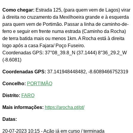
Como chegar:
Estrada 125, (para quem vem de Lagos) virar
à direita no cruzamento da Mexilhoeira grande e à esquerda
para quem vem de Portimão. Passar a linha de caminho-de-
ferro e seguir em frente numa estrada (Caminho da Rocha)
de terra batida mais ou menos 1km. A Rocha está à direita
logo após a casa Fajara/ Poço Fuseiro.
Coordenadas GPS: 37°08_39.8_N (37.1444) 8°36_29.2_W
(-8.6081)
Coordenadas GPS:
37.141948448482, -8.6089466752319
Concelho:
PORTIMÃO
Distrito:
FARO
Mais informações:
https://arocha.pt/pt/
Datas:
20-07-2023 10:15
- Ação já em curso / terminada