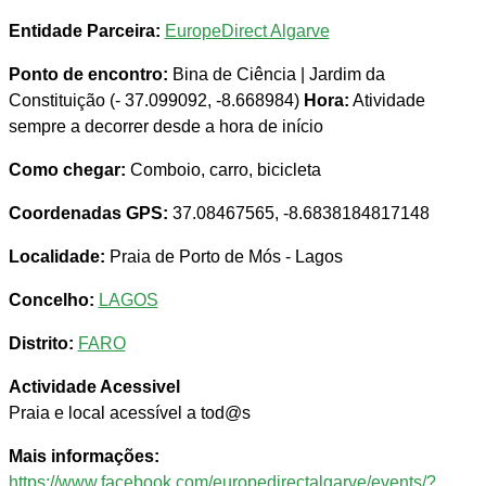
Entidade Parceira:
EuropeDirect Algarve
Ponto de encontro:
Bina de Ciência | Jardim da
Constituição (- 37.099092, -8.668984)
Hora:
Atividade
sempre a decorrer desde a hora de início
Como chegar:
Comboio, carro, bicicleta
Coordenadas GPS:
37.08467565, -8.6838184817148
Localidade:
Praia de Porto de Mós - Lagos
Concelho:
LAGOS
Distrito:
FARO
Actividade Acessivel
Praia e local acessível a tod@s
Mais informações:
https://www.facebook.com/europedirectalgarve/events/?