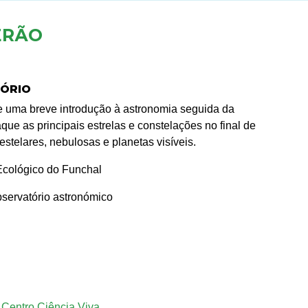
ERÃO
TÓRIO
e e uma breve introdução à astronomia seguida da
ue as principais estrelas e constelações no final de
stelares, nebulosas e planetas visíveis.
Ecológico do Funchal
ervatório astronómico
 Centro Ciência Viva