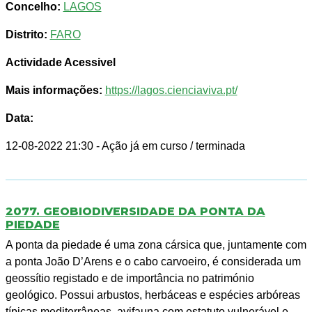
Concelho:
LAGOS
Distrito:
FARO
Actividade Acessivel
Mais informações:
https://lagos.cienciaviva.pt/
Data:
12-08-2022 21:30
- Ação já em curso / terminada
2077. GEOBIODIVERSIDADE DA PONTA DA
PIEDADE
A ponta da piedade é uma zona cársica que, juntamente com
a ponta João D’Arens e o cabo carvoeiro, é considerada um
geossítio registado e de importância no património
geológico. Possui arbustos, herbáceas e espécies arbóreas
típicas mediterrâneas, avifauna com estatuto vulnerável e