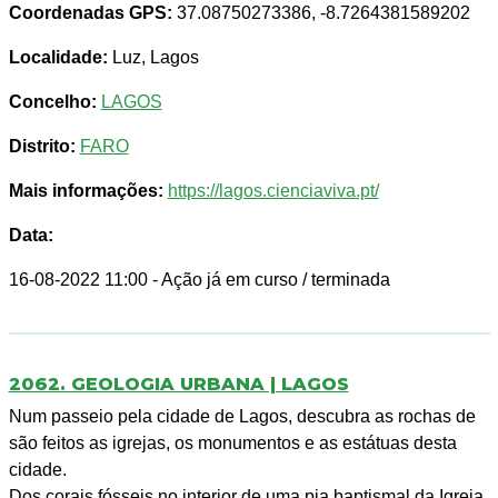
Coordenadas GPS:
37.08750273386, -8.7264381589202
Localidade:
Luz, Lagos
Concelho:
LAGOS
Distrito:
FARO
Mais informações:
https://lagos.cienciaviva.pt/
Data:
16-08-2022 11:00
- Ação já em curso / terminada
2062. GEOLOGIA URBANA | LAGOS
Num passeio pela cidade de Lagos, descubra as rochas de
são feitos as igrejas, os monumentos e as estátuas desta
cidade.
Dos corais fósseis no interior de uma pia baptismal da Igreja