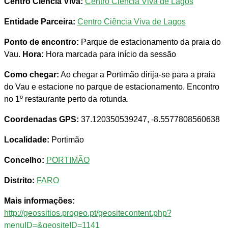
Centro Ciência Viva:
Centro Ciência Viva de Lagos
Entidade Parceira:
Centro Ciência Viva de Lagos
Ponto de encontro:
Parque de estacionamento da praia do
Vau.
Hora:
Hora marcada para início da sessão
Como chegar:
Ao chegar a Portimão dirija-se para a praia
do Vau e estacione no parque de estacionamento. Encontro
no 1º restaurante perto da rotunda.
Coordenadas GPS:
37.120350539247, -8.5577808560638
Localidade:
Portimão
Concelho:
PORTIMÃO
Distrito:
FARO
Mais informações:
http://geossitios.progeo.pt/geositecontent.php?
menuID=&geositeID=1141