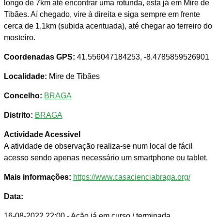
longo de 7km até encontrar uma rotunda, esta já em Mire de
Tibães. Aí chegado, vire à direita e siga sempre em frente
cerca de 1,1km (subida acentuada), até chegar ao terreiro do
mosteiro.
Coordenadas GPS:
41.556047184253, -8.4785859526901
Localidade:
Mire de Tibães
Concelho:
BRAGA
Distrito:
BRAGA
Actividade Acessivel
A atividade de observação realiza-se num local de fácil
acesso sendo apenas necessário um smartphone ou tablet.
Mais informações:
https://www.casacienciabraga.org/
Data:
16-08-2022 22:00
- Ação já em curso / terminada