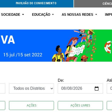
PAVILHÃO DO CONHECIMENTO
CIÊNCI
E SOCIEDADE
EDUCAÇÃO
AS NOSSAS REDES
IMP
De:
At
AÇÕES
AÇÕES LIVRES