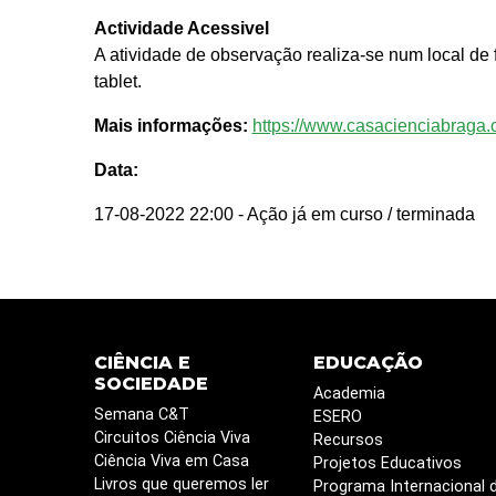
Actividade Acessivel
A atividade de observação realiza-se num local d
tablet.
Mais informações:
https://www.casacienciabraga.o
Data:
17-08-2022 22:00
- Ação já em curso / terminada
CIÊNCIA E
EDUCAÇÃO
SOCIEDADE
Academia
Semana C&T
ESERO
Circuitos Ciência Viva
Recursos
Ciência Viva em Casa
Projetos Educativos
Livros que queremos ler
Programa Internacional 