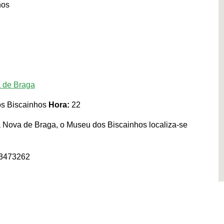
hos
a de Braga
os Biscainhos
Hora:
22
 Nova de Braga, o Museu dos Biscainhos localiza-se
53473262