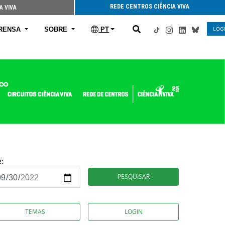
REDE CENTROS CIÊNCIA VIVA
A VIVA
RENSA
SOBRE
PT
LOG
é:
PESQUISAR
TEMAS
LOGIN