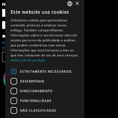
×
NEWSLETTER
Este website usa cookies
PORTUGUESE
Utilizamos cookies para personalizar
ENGLISH
conteúdo, anúncios e analisar nosso
tráfego. Também compartilhamos
informações sobre o uso do nosso site com
Concordo com a
nossos parceiros de publicidade e análise,
política de privacidade e de
que podem combiná-las com outras
tratamento de dados pessoais
informações que você forneceu a eles ou
que eles coletaram do uso de seus serviços.
SUBSCREVER
Política de Privacidade
ESTRITAMENTE NECESSÁRIOS
DESEMPENHO
DIRECIONAMENTO
FUNCIONALIDADE
NÃO CLASSIFICADOS
© 1997
-2026, Ciência Viva