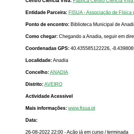
Centro Ciência Viva:
Fábrica Centro Ciência Viva
Entidade Parceira:
FISUA - Associação de Física 
Ponto de encontro:
Biblioteca Municipal de Anad
Como chegar:
Chegando a Anadia, seguir em direç
Coordenadas GPS:
40.435585122226, -8.43980
Localidade:
Anadia
Concelho:
ANADIA
Distrito:
AVEIRO
Actividade Acessivel
Mais informações:
www.fisua.pt
Data:
26-08-2022 22:00
- Ação já em curso / terminada