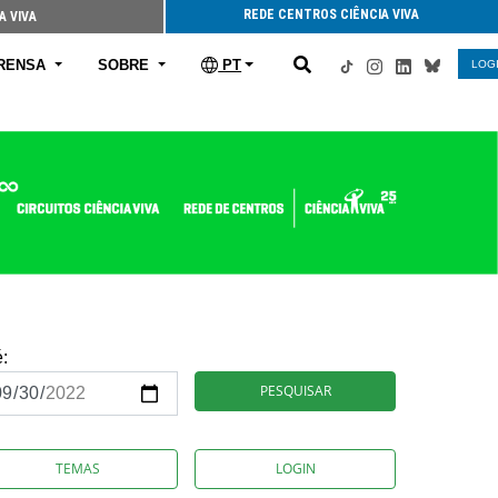
REDE CENTROS CIÊNCIA VIVA
A VIVA
RENSA
SOBRE
PT
LOG
é:
PESQUISAR
TEMAS
LOGIN