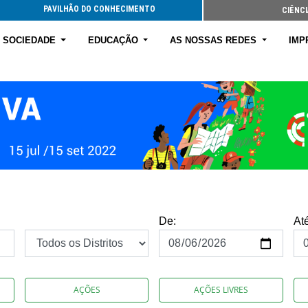
PAVILHÃO DO CONHECIMENTO
CIÊNCI
E SOCIEDADE
EDUCAÇÃO
AS NOSSAS REDES
IMP
De:
At
AÇÕES
AÇÕES LIVRES