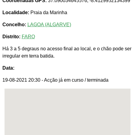
Coordenadas GPS:
37.090034645576, -8.4129952134399
Localidade:
Praia da Marinha
Concelho:
LAGOA (ALGARVE)
Distrito:
FARO
Há 3 a 5 degraus no acesso final ao local, e o chão pode ser
irregular em terra batida.
Data:
19-08-2021 20:30
- Acção já em curso / terminada