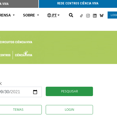
REDE CENTROS CIÊNCIA VIVA
A VIVA
RENSA
SOBRE
PT
LOG
é:
PESQUISAR
TEMAS
LOGIN