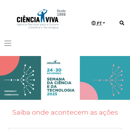
PT
Saiba onde acontecem as ações