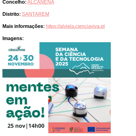
Concelho:
ALCANENA
Distrito:
SANTAREM
Mais informações:
https://alviela.cienciaviva.pt
Imagens: