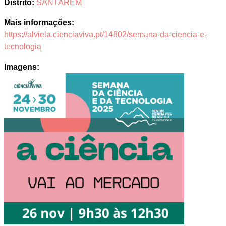
Distrito:
SANTAREM
Mais informações:
https://alviela.cienciaviva.pt/14802/semana-da-ciencia-e-
tecnologia
Imagens: