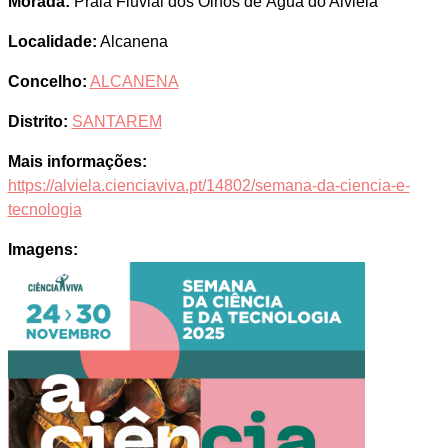
Morada:
Praia Fluvial dos Olhos de Água do Alviela
Localidade:
Alcanena
Concelho:
ALCANENA
Distrito:
SANTAREM
Mais informações:
https://alviela.cienciaviva.pt/14802/semana-da-ciencia-e-
tecnologia
Imagens: