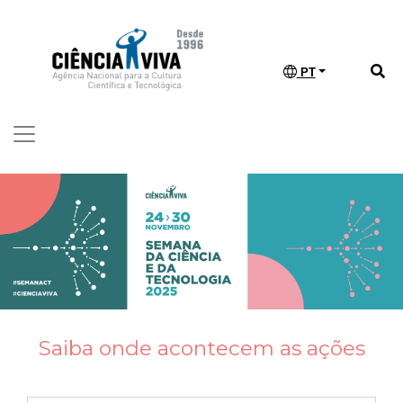
PT
Saiba onde acontecem as ações