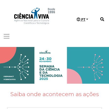
PT
Saiba onde acontecem as ações