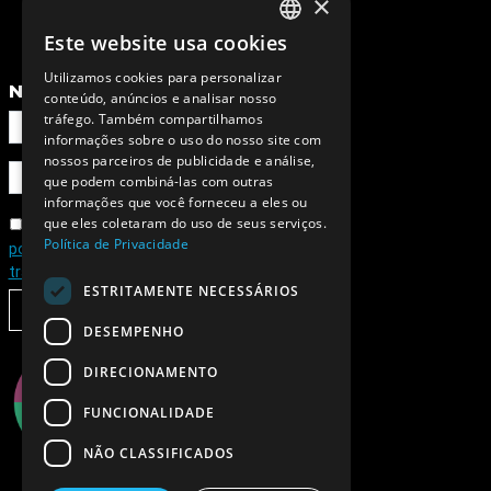
×
Este website usa cookies
PORTUGUESE
Utilizamos cookies para personalizar
ENGLISH
NEWSLETTER
conteúdo, anúncios e analisar nosso
tráfego. Também compartilhamos
informações sobre o uso do nosso site com
nossos parceiros de publicidade e análise,
que podem combiná-las com outras
informações que você forneceu a eles ou
que eles coletaram do uso de seus serviços.
Concordo com a
Política de Privacidade
política de privacidade e de
tratamento de dados pessoais
ESTRITAMENTE NECESSÁRIOS
SUBSCREVER
DESEMPENHO
DIRECIONAMENTO
FUNCIONALIDADE
NÃO CLASSIFICADOS