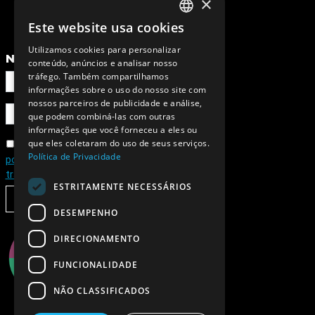
×
Este website usa cookies
PORTUGUESE
Utilizamos cookies para personalizar
ENGLISH
NEWSLETTER
conteúdo, anúncios e analisar nosso
tráfego. Também compartilhamos
informações sobre o uso do nosso site com
nossos parceiros de publicidade e análise,
que podem combiná-las com outras
informações que você forneceu a eles ou
que eles coletaram do uso de seus serviços.
Concordo com a
Política de Privacidade
política de privacidade e de
tratamento de dados pessoais
ESTRITAMENTE NECESSÁRIOS
SUBSCREVER
DESEMPENHO
DIRECIONAMENTO
FUNCIONALIDADE
NÃO CLASSIFICADOS