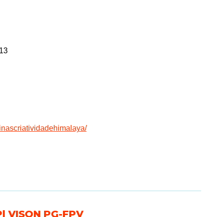
13
inascriatividadehimalaya/
P| VISON PG-FPV