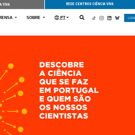
REDE CENTROS CIÊNCIA VIVA
A VIVA
RENSA
SOBRE
PT
LOG