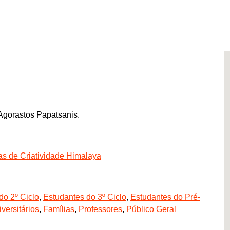
Agorastos Papatsanis.
nas de Criatividade Himalaya
do 2º Ciclo
,
Estudantes do 3º Ciclo
,
Estudantes do Pré-
versitários
,
Famílias
,
Professores
,
Público Geral