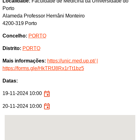
Localidade:
Faculdade de Medicina da Universidade do
Porto
Alameda Professor Hernâni Monteiro
4200-319 Porto
Concelho:
PORTO
Distrito:
PORTO
Mais informações:
https://unic.med.up.pt/ |
https://forms.gle/HkTRfJ8Rx1rTt1bz5
Datas:
19-11-2024 10:00
20-11-2024 10:00