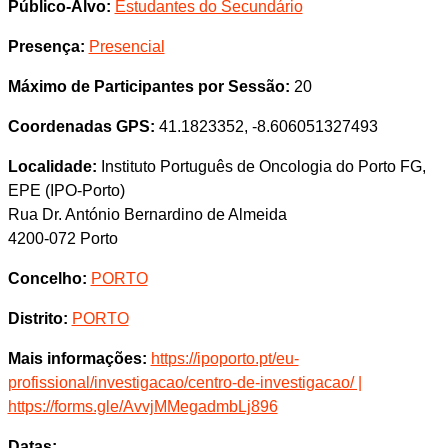
Público-Alvo:
Estudantes do Secundário
Presença:
Presencial
Máximo de Participantes por Sessão:
20
Coordenadas GPS:
41.1823352, -8.606051327493
Localidade:
Instituto Português de Oncologia do Porto FG,
EPE (IPO-Porto)
Rua Dr. António Bernardino de Almeida
4200-072 Porto
Concelho:
PORTO
Distrito:
PORTO
Mais informações:
https://ipoporto.pt/eu-
profissional/investigacao/centro-de-investigacao/ |
https://forms.gle/AvvjMMegadmbLj896
Datas: