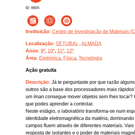
ID: 9905
Instituição:
Centro de Investigação de Materiais
Localização:
SETUBAL
,
ALMADA
Anos:
9º
,
10º
,
11º
,
12º
Área:
Eletrónica
,
Física
,
Tecnologia
Ação gratuita
Descrição:
Já te perguntaste por que razão alguns
outros são a base dos processadores mais rápido
um íman consegue mover objetos sem lhes tocar? 
que podes aprender a controlar.
Neste estágio, o laboratório transforma-se num espa
identidade eletromagnética da matéria, dominando
campos fluem através de diferentes materiais. Vais
resposta de isolantes e o poder de materiais magné