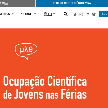
REDE CENTROS CIÊNCIA VIVA
A VIVA
RENSA
SOBRE
PT
LOG