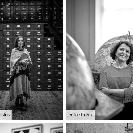
astos
Dulce Freire