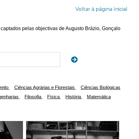
Voltar à página ínicial
 captados pelas objectivas de Augusto Brázio, Gonçalo
reito
Ciências Agrárias e Florestais
Ciências Biológicas
genharias
Filosofia
Física
História
Matemática