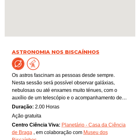
ASTRONOMIA NOS BISCAÍNHOS
Os astros fascinam as pessoas desde sempre.
Nesta sessão será possível observar galáxias,
nebulosas ou até enxames muito ténues, com o
auxílio de um telescópio e o acompanhamento de
astrónomos. Também será possível observar a Lua,
Duração:
2.00 Horas
planetas e outros objetos celestes que estejam
Ação gratuita
visíveis no céu. Serão disponibilizados binóculos e
Centro Ciência Viva:
Planetário - Casa da Ciência
outros instrumentos.
de Braga
, em colaboração com
Museu dos
Biscaínhos