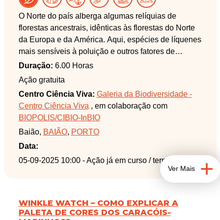
entre o clima e a biodiversidade e ainda discutir as
principais ameaças que estes ecossistemas
O Norte do país alberga algumas relíquias de
enfrentam. Juntem-se a nós e contribua para a
florestas ancestrais, idênticas às florestas do Norte
investigação em curso no BIOPOLIS (CIBIO-InBIO)
da Europa e da América. Aqui, espécies de líquenes
fazendo um registo fotográfico das várias espécies
mais sensíveis à poluição e outros fatores de
que aqui vivem.
perturbação ambiental encontram as condições
Duração:
6.00 Horas
ideais para crescer. A maior parte dessas espécies
Ação gratuita
está em franca regressão em todo o mundo e a sua
Centro Ciência Viva:
Galeria da Biodiversidade -
ocorrência e distribuição em Portugal é ainda
Centro Ciência Viva
, em colaboração com
praticamente desconhecida. Para acelerar o
BIOPOLIS/CIBIO-InBIO
processo de recolha desta informação, é necessário
Baião,
BAIÃO
,
PORTO
reunir o esforço de liquenólogos e cidadãos
cientistas, devidamente formados no
Data:
reconhecimento dessas espécies. Serão fornecidos
05-09-2025 10:00
- Ação já em curso / terminada
Ver Mais
conhecimentos básicos que possibilitam a
identificação destas espécies no terreno e em
laboratório.
WINKLE WATCH – COMO EXPLICAR A
Embora discretos, os líquenes são importantes
PALETA DE CORES DOS CARACÓIS-
fontes de informação sobre o meio que os rodeia.