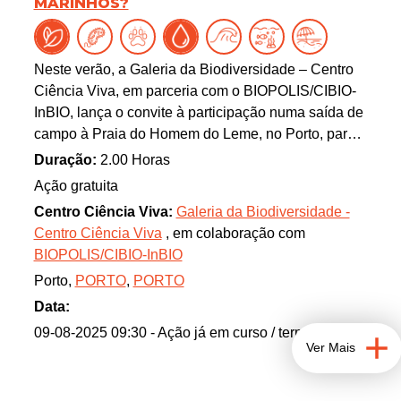
MARINHOS?
Cada espécie transmite uma informação diferente e
para a decifrar é necessário um olho clínico. Nesta
ação, serão desvendados alguns truques para a
Neste verão, a Galeria da Biodiversidade – Centro
identificação de espécies raras de líquenes,
Ciência Viva, em parceria com o BIOPOLIS/CIBIO-
presentes nas florestas do Norte do país.
InBIO, lança o convite à participação numa saída de
campo à Praia do Homem do Leme, no Porto, para
observação e registo fotográfico de litorinas. Juntem
Duração:
2.00 Horas
a família e os amigos, e, simplesmente usando o
Ação gratuita
telemóvel, venham fazer ciência! Recolhendo
Centro Ciência Viva:
Galeria da Biodiversidade -
informações que serão integradas numa base de
Centro Ciência Viva
, em colaboração com
dados online, poderão ajudar os investigadores a
BIOPOLIS/CIBIO-InBIO
perceber os mecanismos evolutivos que estão na
Porto,
PORTO
,
PORTO
base da coloração das litorinas. Será esta
caraterística uma adaptação ao meio ambiente?
Data:
Qual será o impacto das alterações climáticas sobre
09-08-2025 09:30
- Ação já em curso / terminada
Ver Mais
os padrões de distribuição que observamos? O seu
contributo é essencial para ajudar a responder a
estas e a muitas outras perguntas!