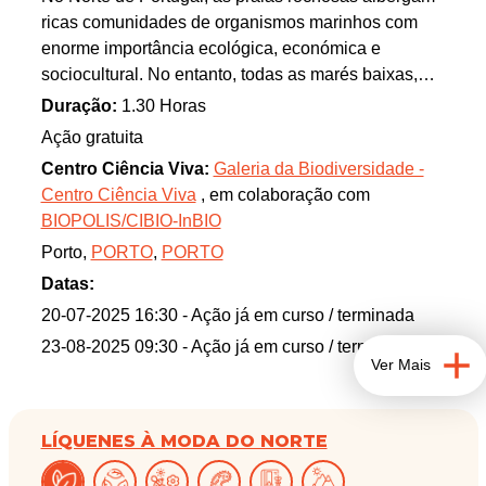
ricas comunidades de organismos marinhos com
enorme importância ecológica, económica e
sociocultural. No entanto, todas as marés baixas,
esses organismos marinhos têm de suportar a
Duração:
1.30 Horas
exposição a condições ambientais adversas. O
Ação gratuita
vento de norte, típico da região, desempenha um
Centro Ciência Viva:
Galeria da Biodiversidade -
papel fundamental na manutenção destas
Centro Ciência Viva
, em colaboração com
comunidades, ao promover a descida da
BIOPOLIS/CIBIO-InBIO
temperatura da água, como sabem todos os que, no
Porto,
PORTO
,
PORTO
Verão, tentam mergulhar nestas águas.
Datas:
Nesta atividade, convidamos os participantes a
20-07-2025 16:30
- Ação já em curso / terminada
colaborar com cientistas do grupo Coastalwarming
23-08-2025 09:30
- Ação já em curso / terminada
do BIOPOLIS (CIBIO-InBIO) e a submeter
Ver Mais
observações da vida marinha na zona entremarés
através da aplicação MINKA. Num percurso pela
Praia do Homem do Leme, vamos identificar
LÍQUENES À MODA DO NORTE
espécies típicas desta zona, explorar a interligação