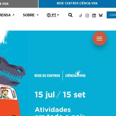
REDE CENTROS CIÊNCIA VIVA
A VIVA
RENSA
SOBRE
PT
LOG