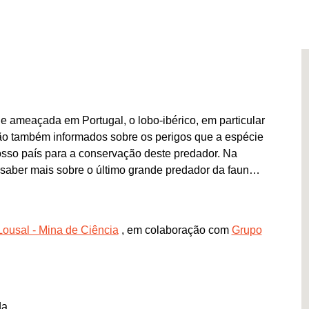
 ameaçada em Portugal, o lobo-ibérico, em particular
erão também informados sobre os perigos que a espécie
osso país para a conservação deste predador. Na
saber mais sobre o último grande predador da fauna
co na Península Ibérica, que tem como objectivo
dade, mas que têm um importante papel na
adeiros embaixadores dos lobos na natureza.
Lousal - Mina de Ciência
, em colaboração com
Grupo
da