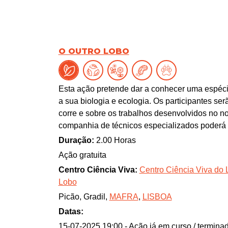
O OUTRO LOBO
Esta ação pretende dar a conhecer uma espécie
a sua biologia e ecologia. Os participantes s
corre e sobre os trabalhos desenvolvidos no n
companhia de técnicos especializados poderá 
portuguesa. Esperamos por si, num espaço úni
Duração:
2.00 Horas
acolher animais que não podem viver em liber
Ação gratuita
sensibilização de quem nos visita, sendo verd
Centro Ciência Viva:
Centro Ciência Viva do 
Lobo
Picão, Gradil,
MAFRA
,
LISBOA
Datas:
15-07-2025 19:00
- Ação já em curso / termina