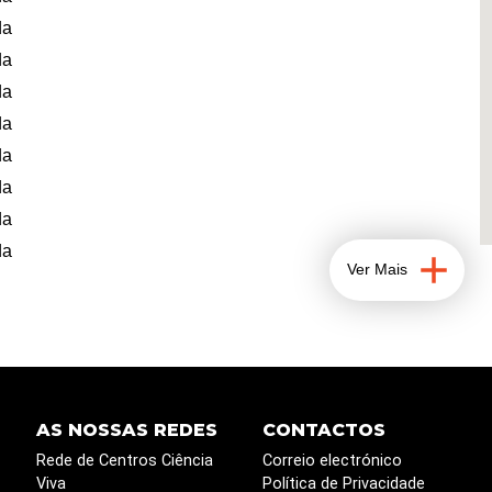
da
da
da
da
da
da
da
da
Ver Mais
AS NOSSAS REDES
CONTACTOS
Rede de Centros Ciência
Correio electrónico
Viva
Política de Privacidade