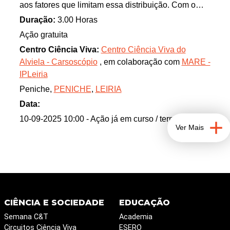
aos fatores que limitam essa distribuição. Com o
auxílio de lupas binoculares, poderemos observar
Duração:
3.00 Horas
detalhadamente a morfologia das espécies mais
Ação gratuita
abundantes. Juntem-se a nós!
Centro Ciência Viva:
Centro Ciência Viva do
Alviela - Carsoscópio
, em colaboração com
MARE -
IPLeiria
Peniche,
PENICHE
,
LEIRIA
Data:
10-09-2025 10:00
- Ação já em curso / terminada
Ver Mais
CIÊNCIA E SOCIEDADE
EDUCAÇÃO
Semana C&T
Academia
Circuitos Ciência Viva
ESERO