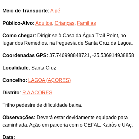
Meio de Transporte:
A pé
Público-Alvo:
Adultos
,
Crianças
,
Famílias
Como chegar:
Dirigir-se à Casa da Água Trail Point, no
lugar dos Remédios, na freguesia de Santa Cruz da Lagoa.
Coordenadas GPS:
37.746998848721, -25.536914938858
Localidade:
Santa Cruz
Concelho:
LAGOA (AÇORES)
Distrito:
R A ACORES
Trilho pedestre de dificuldade baixa.
Observações:
Deverá estar devidamente equipado para
caminhada. Ação em parceria com o CEFAL, Kairòs e UAç.
Data: