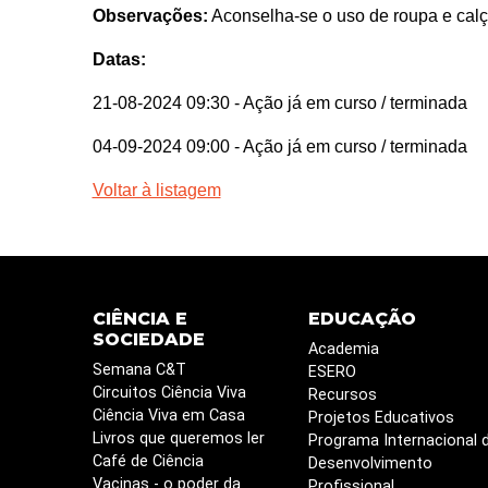
Observações:
Aconselha-se o uso de roupa e calça
Datas:
21-08-2024 09:30
- Ação já em curso / terminada
04-09-2024 09:00
- Ação já em curso / terminada
Voltar à listagem
CIÊNCIA E
EDUCAÇÃO
SOCIEDADE
Academia
Semana C&T
ESERO
Circuitos Ciência Viva
Recursos
Ciência Viva em Casa
Projetos Educativos
Livros que queremos ler
Programa Internacional 
Café de Ciência
Desenvolvimento
Vacinas - o poder da
Profissional