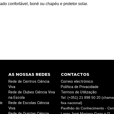
do confortável, boné ou chapéu e protetor solar.
AS NOSSAS REDES
CONTACTOS
Rede de Centros Ciência
Correio electrónico
Viva
Política de Privacidade
Rede de Clubes Ciência Viva
Termos de Utilização
na Escola
Tel: (+351) 21 898 50 20 (chama
de
Rede de Escolas Ciência
fixa nacional)
Viva
Pavilhão do Conhecimento - Cent
Rede de Quintas Ciência
Largo José Mariano Gago n.º1