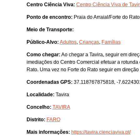
Centro Ciência Viva:
Centro Ciência Viva de Tavi
Ponto de encontro:
Praia do Arraial/Forte do Rat
Meio de Transporte:
Público-Alvo:
Adultos
,
Crianças
,
Famílias
Como chegar:
Ao chegar a Tavira, seguir em dire
imediações do Centro Comercial efetuar a rotunda 
Rato. Uma vez no Forte do Rato seguir em direção d
Coordenadas GPS:
37.118767875818, -7.62243
Localidade:
Tavira
Concelho:
TAVIRA
Distrito:
FARO
Mais informações:
https://tavira.cienciaviva.pt/