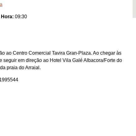
ra
o
Hora:
09:30
ção ao Centro Comercial Tavira Gran-Plaza. Ao chegar às
e seguir em direção ao Hotel Vila Galé Albacora/Forte do
a praia do Arraial.
01995544