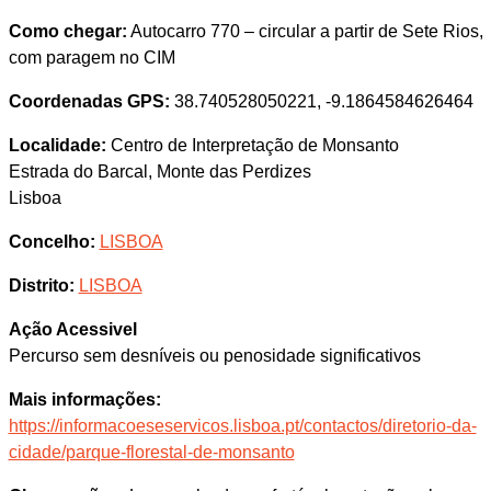
Como chegar:
Autocarro 770 – circular a partir de Sete Rios,
com paragem no CIM
Coordenadas GPS:
38.740528050221, -9.1864584626464
Localidade:
Centro de Interpretação de Monsanto
Estrada do Barcal, Monte das Perdizes
Lisboa
Concelho:
LISBOA
Distrito:
LISBOA
Ação Acessivel
Percurso sem desníveis ou penosidade significativos
Mais informações:
https://informacoeseservicos.lisboa.pt/contactos/diretorio-da-
cidade/parque-florestal-de-monsanto