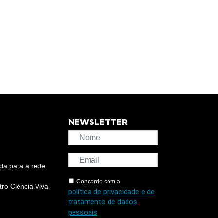
NEWSLETTER
da para a rede
Concordo com a
ro Ciência Viva
política de privacidade e de
tratamento de dados
pessoais