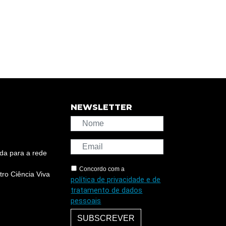
NEWSLETTER
da para a rede
Concordo com a
ro Ciência Viva
política de privacidade e de
tratamento de dados
pessoais
SUBSCREVER