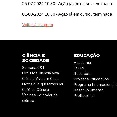
25-07-2024 10:30
- Ação já em curso / terminada
01-08-2024 10:30
- Ação já em curso / terminada
Voltar à listagem
CIÊNCIA E
EDUCAÇÃO
SOCIEDADE
Academia
Semana C&T
ESERO
Circuitos Ciência Viva
Recursos
Ciência Viva em Casa
Projetos Educativos
Livros que queremos ler
Programa Internacional 
Café de Ciência
Desenvolvimento
Vacinas - o poder da
Profissional
ciência