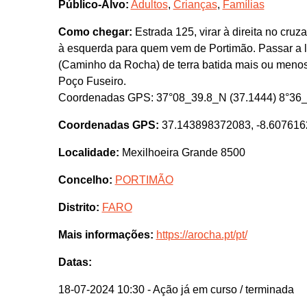
Público-Alvo:
Adultos
,
Crianças
,
Famílias
Como chegar:
Estrada 125, virar à direita no cr
à esquerda para quem vem de Portimão. Passar a l
(Caminho da Rocha) de terra batida mais ou menos 
Poço Fuseiro.
Coordenadas GPS: 37°08_39.8_N (37.1444) 8°36_
Coordenadas GPS:
37.143898372083, -8.60761
Localidade:
Mexilhoeira Grande 8500
Concelho:
PORTIMÃO
Distrito:
FARO
Mais informações:
https://arocha.pt/pt/
Datas:
18-07-2024 10:30
- Ação já em curso / terminada