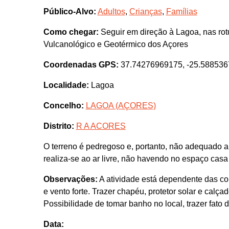
Público-Alvo:
Adultos
,
Crianças
,
Famílias
Como chegar:
Seguir em direção à Lagoa, nas rot
Vulcanológico e Geotérmico dos Açores
Coordenadas GPS:
37.74276969175, -25.58853
Localidade:
Lagoa
Concelho:
LAGOA (AÇORES)
Distrito:
R A ACORES
O terreno é pedregoso e, portanto, não adequado 
realiza-se ao ar livre, não havendo no espaço casa
Observações:
A atividade está dependente das co
e vento forte. Trazer chapéu, protetor solar e calç
Possibilidade de tomar banho no local, trazer fato 
Data: