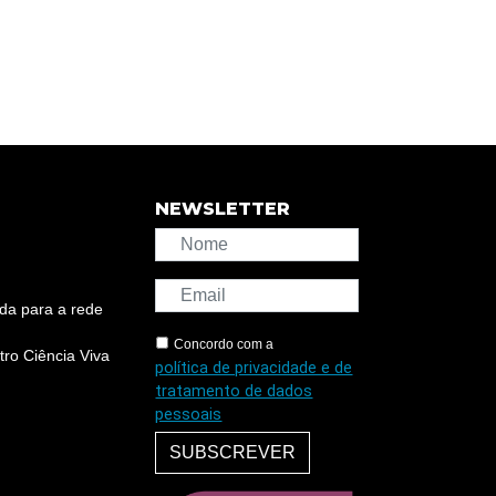
NEWSLETTER
da para a rede
Concordo com a
ro Ciência Viva
política de privacidade e de
tratamento de dados
pessoais
SUBSCREVER