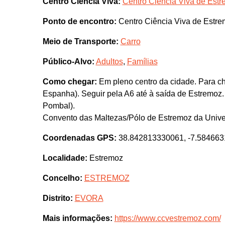
Centro Ciência Viva:
Centro Ciência Viva de Est
Ponto de encontro:
Centro Ciência Viva de Estr
Meio de Transporte:
Carro
Público-Alvo:
Adultos
,
Famílias
Como chegar:
Em pleno centro da cidade. Para ch
Espanha). Seguir pela A6 até à saída de Estremoz.
Pombal).
Convento das Maltezas/Pólo de Estremoz da Unive
Coordenadas GPS:
38.842813330061, -7.58466
Localidade:
Estremoz
Concelho:
ESTREMOZ
Distrito:
EVORA
Mais informações:
https://www.ccvestremoz.com/