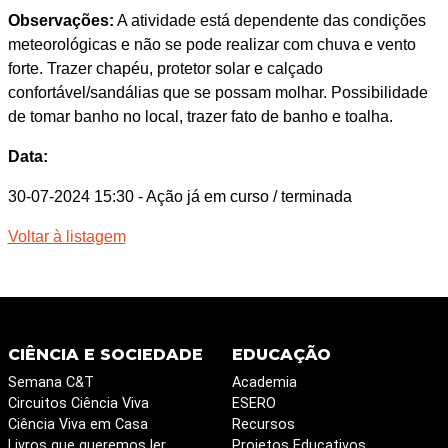
Observações:
A atividade está dependente das condições
meteorológicas e não se pode realizar com chuva e vento
forte. Trazer chapéu, protetor solar e calçado
confortável/sandálias que se possam molhar. Possibilidade
de tomar banho no local, trazer fato de banho e toalha.
Data:
30-07-2024 15:30
- Ação já em curso / terminada
Voltar à listagem
CIÊNCIA E SOCIEDADE
EDUCAÇÃO
Semana C&T
Academia
Circuitos Ciência Viva
ESERO
Ciência Viva em Casa
Recursos
Livros que queremos ler
Projetos Educativos