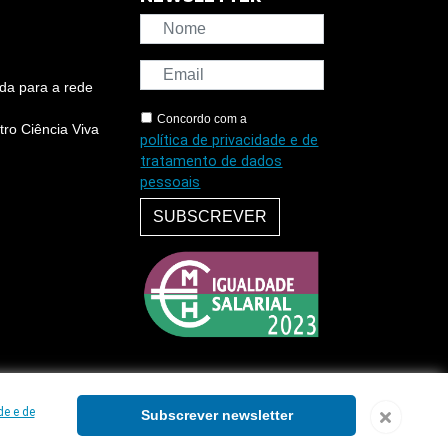
da para a rede
Concordo com a
ro Ciência Viva
política de privacidade e de
tratamento de dados
pessoais
SUBSCREVER
de e de
Subscrever newsletter