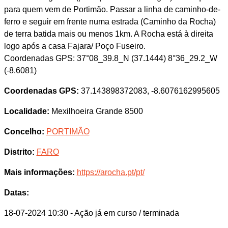
para quem vem de Portimão. Passar a linha de caminho-de-
ferro e seguir em frente numa estrada (Caminho da Rocha)
de terra batida mais ou menos 1km. A Rocha está à direita
logo após a casa Fajara/ Poço Fuseiro.
Coordenadas GPS: 37°08_39.8_N (37.1444) 8°36_29.2_W
(-8.6081)
Coordenadas GPS:
37.143898372083, -8.6076162995605
Localidade:
Mexilhoeira Grande 8500
Concelho:
PORTIMÃO
Distrito:
FARO
Mais informações:
https://arocha.pt/pt/
Datas:
18-07-2024 10:30
- Ação já em curso / terminada