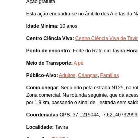
Ação gratuita
Esta ação enquadra-se no âmbito dos Alertas da N
Idade Minima:
10 anos
Centro Ciência Viva:
Centro Ciência Viva de Tavi
Ponto de encontro:
Forte do Rato em Tavira
Hora
Meio de Transporte:
A pé
Público-Alvo:
Adultos
,
Crianças
,
Famílias
Como chegar:
Seguindo pela estrada N125, na rot
Zona comercial. Na rotunda seguinte, que dá acesso
por 1,9 km, passando o sinal de _estrada sem saída
Coordenadas GPS:
37.1215044, -7.62140732999
Localidade:
Tavira