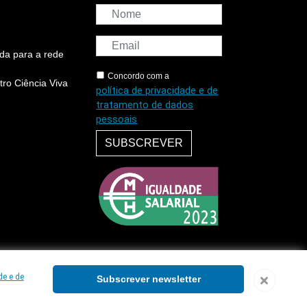
da para a rede
Concordo com a
ro Ciência Viva
política de privacidade e de
tratamento de dados
pessoais
SUBSCREVER
de e de
Subscrever newsletter