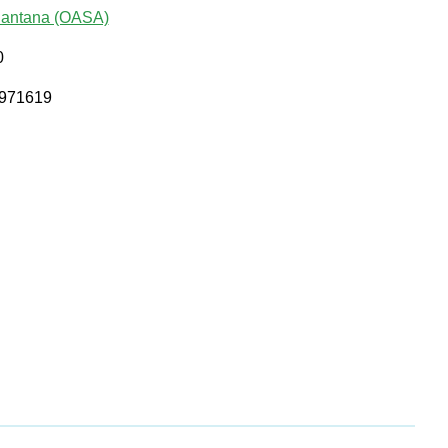
Santana (OASA)
0
2971619