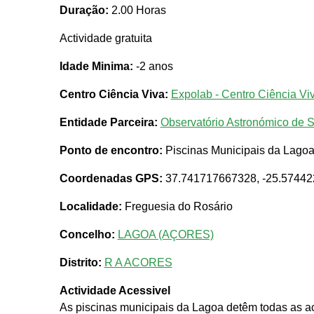
Duração:
2.00 Horas
Actividade gratuita
Idade Minima:
-2 anos
Centro Ciência Viva:
Expolab - Centro Ciência Vi
Entidade Parceira:
Observatório Astronómico de 
Ponto de encontro:
Piscinas Municipais da Lago
Coordenadas GPS:
37.741717667328, -25.5744
Localidade:
Freguesia do Rosário
Concelho:
LAGOA (AÇORES)
Distrito:
R A ACORES
Actividade Acessivel
As piscinas municipais da Lagoa detêm todas as ace