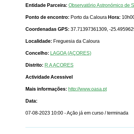
Entidade Parceira:
Observatório Astronómico de 
Ponto de encontro:
Porto da Caloura
Hora:
10h0
Coordenadas GPS:
37.71397361309, -25.49596
Localidade:
Freguesia da Caloura
Concelho:
LAGOA (AÇORES)
Distrito:
R A ACORES
Actividade Acessivel
Mais informações:
http://www.oasa.pt
Data:
07-08-2023 10:00
- Ação já em curso / terminada