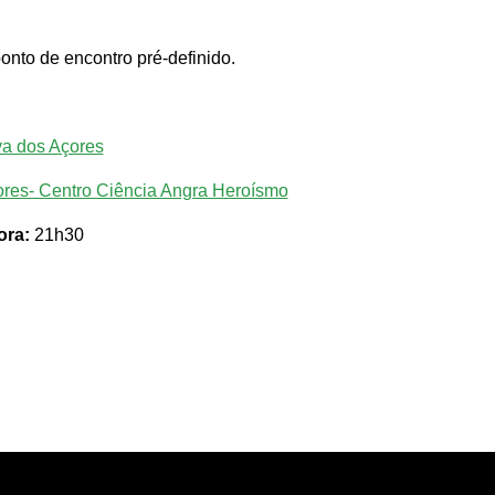
nto de encontro pré-definido.
va dos Açores
ores- Centro Ciência Angra Heroísmo
ora:
21h30