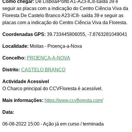
Como chegar:
De Lisboa/Porto A1-A23-IC8-saída 39 e
seguir as placas com a indicação do Centro Ciência Viva da
Floresta De Castelo Branco A23-IC8- saída 39 e seguir as
placas com a indicação do Centro Ciência Viva da Floresta.
Coordenadas GPS:
39.733445806055, -7.8763281049041
Localidade:
Moitas - Proença-a-Nova
Concelho:
PROENÇA-A-NOVA
Distrito:
CASTELO BRANCO
Actividade Acessivel
O Charco principal do CCVFloresta é acessível.
Mais informações:
https://www.ccvfloresta.com/
Data:
06-08-2022 15:00
- Ação já em curso / terminada