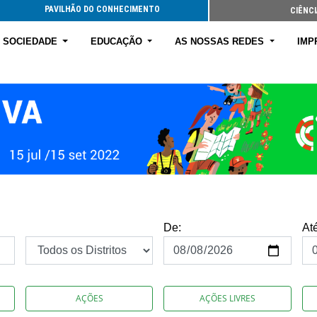
PAVILHÃO DO CONHECIMENTO
CIÊNCI
E SOCIEDADE
EDUCAÇÃO
AS NOSSAS REDES
IMP
De:
At
AÇÕES
AÇÕES LIVRES