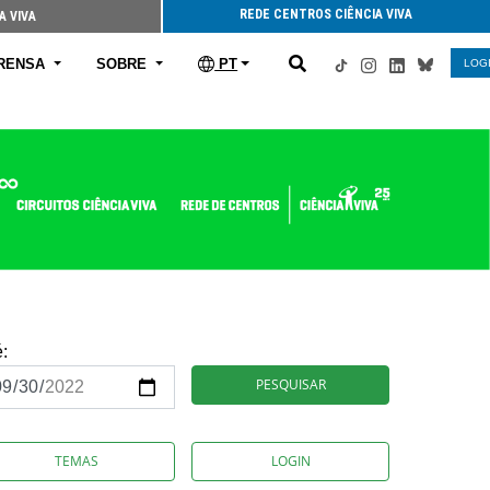
REDE CENTROS CIÊNCIA VIVA
A VIVA
RENSA
SOBRE
PT
LOG
é:
PESQUISAR
TEMAS
LOGIN