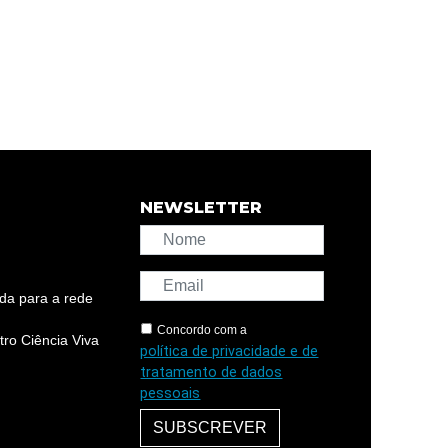
NEWSLETTER
da para a rede
Concordo com a
ro Ciência Viva
política de privacidade e de
tratamento de dados
pessoais
SUBSCREVER