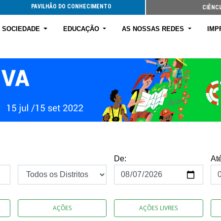
PAVILHÃO DO CONHECIMENTO
CIÊNCI
E SOCIEDADE
EDUCAÇÃO
AS NOSSAS REDES
IMP
De:
At
AÇÕES
AÇÕES LIVRES