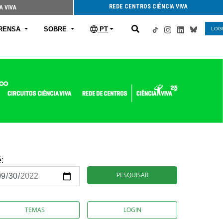
REDE CENTROS CIÊNCIA VIVA
A VIVA
RENSA
SOBRE
PT
LOG
é:
PESQUISAR
TEMAS
LOGIN