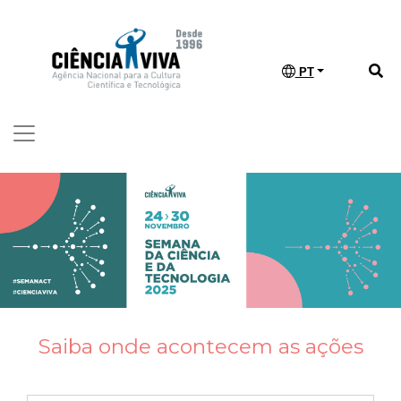
PT
Saiba onde acontecem as ações