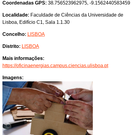
Coordenadas GPS:
38.756523962975, -9.1562440583459
Localidade:
Faculdade de Ciências da Universidade de
Lisboa, Edifício C1, Sala 1.1.30
Concelho:
LISBOA
Distrito:
LISBOA
Mais informações:
https://oficinaenergias.campus.ciencias.ulisboa.pt
Imagens: