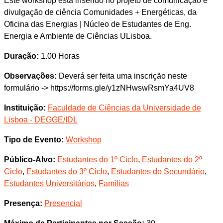
Este workshop está inserido no projeto de comunicação e
divulgação de ciência Comunidades + Energéticas, da
Oficina das Energias | Núcleo de Estudantes de Eng.
Energia e Ambiente de Ciências ULisboa.
Duração:
1.00 Horas
Observações:
Deverá ser feita uma inscrição neste
formulário -> https://forms.gle/y1zNHwswRsmYa4UV8
Instituição:
Faculdade de Ciências da Universidade de
Lisboa - DEGGE/IDL
Tipo de Evento:
Workshop
Público-Alvo:
Estudantes do 1º Ciclo
,
Estudantes do 2º
Ciclo
,
Estudantes do 3º Ciclo
,
Estudantes do Secundário
,
Estudantes Universitários
,
Famílias
Presença:
Presencial