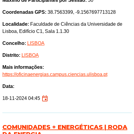
Máximo de Participantes por Sessão:
30
Coordenadas GPS:
38.7563399, -9.1567697713128
Localidade:
Faculdade de Ciências da Universidade de
Lisboa, Edifício C1, Sala 1.1.30
Concelho:
LISBOA
Distrito:
LISBOA
Mais informações:
https://oficinaenergias.campus.ciencias.ulisboa.pt
Data:
18-11-2024 04:45
COMUNIDADES + ENERGÉTICAS | RODA