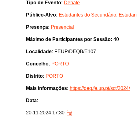
Tipo de Evento:
Debate
Público-Alvo:
Estudantes do Secundário
,
Estudant
Presença:
Presencial
Máximo de Participantes por Sessão:
40
Localidade:
FEUP/DEQB/E107
Concelho:
PORTO
Distrito:
PORTO
Mais informações:
https://deq.fe.up.pt/sct/2024/
Data:
20-11-2024 17:30