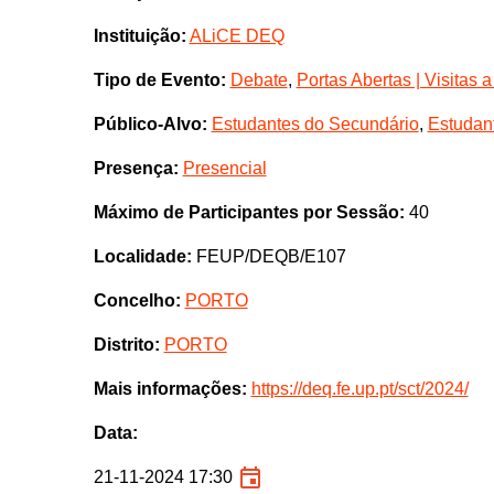
Instituição:
ALiCE DEQ
Tipo de Evento:
Debate
,
Portas Abertas | Visitas 
Público-Alvo:
Estudantes do Secundário
,
Estudant
Presença:
Presencial
Máximo de Participantes por Sessão:
40
Localidade:
FEUP/DEQB/E107
Concelho:
PORTO
Distrito:
PORTO
Mais informações:
https://deq.fe.up.pt/sct/2024/
Data:
21-11-2024 17:30