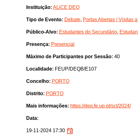
Instituição:
ALiCE DEQ
Tipo de Evento:
Debate
,
Portas Abertas | Visitas 
Público-Alvo:
Estudantes do Secundário
,
Estudant
Presença:
Presencial
Máximo de Participantes por Sessão:
40
Localidade:
FEUP/DEQB/E107
Concelho:
PORTO
Distrito:
PORTO
Mais informações:
https://deq.fe.up.pt/sct/2024/
Data:
19-11-2024 17:30