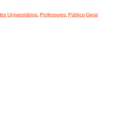
es Universitários
,
Professores
,
Público Geral