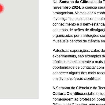
Na
Semana da Ciência e da T
novembro 2024,
a ciência se
protagonista. Vamos dar a conh
investigam e os seus contribut
conhecimento e o bem-estar da
centenas de ações de divulgaçã
organizadas por instituições cie
museus e centros de ciência em
Palestras, exposições, cafés de
experimentais, são exemplos de
público, especialmente o mais 
oportunidade de contactar com 
conhecer alguns dos mais recen
em diversas áreas científicas.
A Semana da Ciência e da Tecn
Cultura Científica,
estabelecid
homenagem ao professor, poeta
Rómulo de Carvalho, que nasce