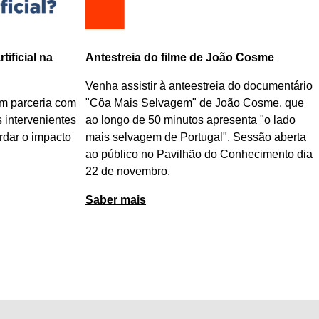
 Cosme
Gravação ao vivo do episódio 500
o documentário
Foi em 2017 que foi lançado o primeiro
 Cosme
, que
episódio do podcast "Um minuto de ciência
nta "o lado
por dia, nem sabes o bem que te fazia". No
Sessão aberta
dia 23 de novembro, no Pavilhão do
nhecimento dia
Conhecimento, poderão participar na
gravação ao vivo do episódio número 500
deste podcast da Rádio ZigZag e da Ciência
Viva.
Saber mais