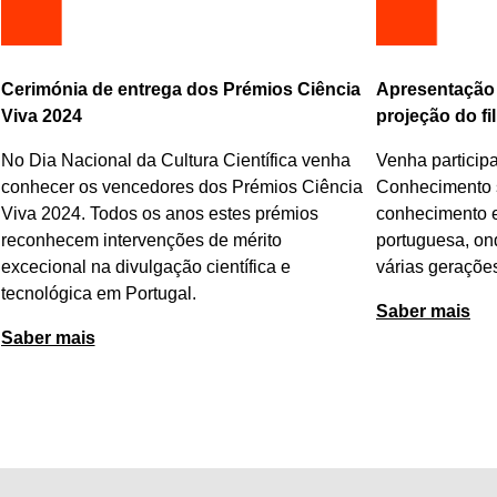
Apresentação do livro de Manuel Heitor, e
Debate sobre a 
projeção do filme 'A Pirâmide Humana'
educação
Venha participar neste debate no Pavilhão do
Esta conferênc
Conhecimento sobre a importância do
a APDSI irá jun
conhecimento e da ciência na sociedade
na área da edu
portuguesa, onde iremos ouvir a perspetiva de
atual e futuro 
várias gerações de cientistas.
Saber mais
Saber mais