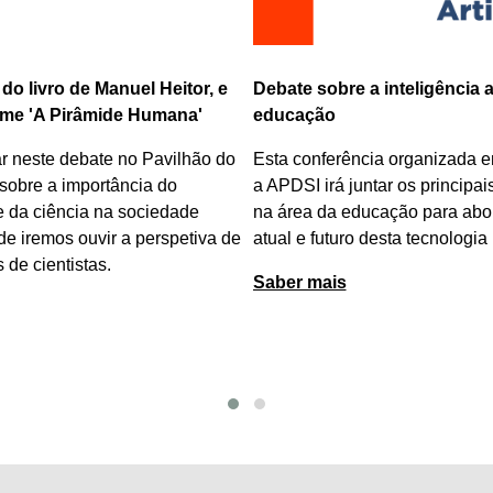
inteligência artificial na
Antestreia do filme de João
Venha assistir à anteestreia d
ia organizada em parceria com
"
Côa Mais Selvagem
"
de João
tar os principais intervenientes
ao longo de 50 minutos aprese
cação para abordar o impacto
mais selvagem de Portugal". 
desta tecnologia
ao público no Pavilhão do Co
22 de novembro.
Saber mais