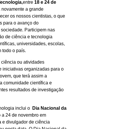
ecnologia,
entre
18 e 24 de
rá novamente a grande
ecer os nossos cientistas, o que
os para o avanço do
 sociedade. Participem nas
o de ciência e tecnologia
ntíficas, universidades, escolas,
 todo o país.
 ciência ou atividades
 iniciativas organizadas para o
jovem, que terá assim a
a comunidade científica e
tes resultados de investigação
ologia inclui o
Dia Nacional da
o a 24 de novembro em
 e divulgador de ciência
u nesta data. O Dia Nacional da