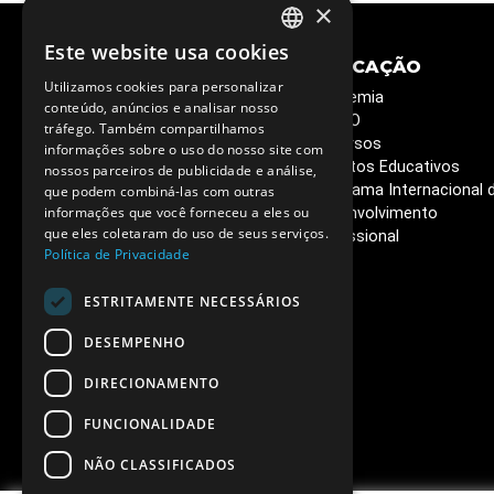
×
Este website usa cookies
PORTUGUESE
Utilizamos cookies para personalizar
CIÊNCIA E
EDUCAÇÃO
ENGLISH
conteúdo, anúncios e analisar nosso
SOCIEDADE
Academia
tráfego. Também compartilhamos
Semana C&T
ESERO
informações sobre o uso do nosso site com
Circuitos Ciência Viva
Recursos
nossos parceiros de publicidade e análise,
Ciência Viva em Casa
que podem combiná-las com outras
Projetos Educativos
informações que você forneceu a eles ou
Livros que queremos ler
Programa Internacional 
que eles coletaram do uso de seus serviços.
Café de Ciência
Desenvolvimento
Política de Privacidade
Vacinas - o poder da
Profissional
ciência
ESTRITAMENTE NECESSÁRIOS
DESEMPENHO
DIRECIONAMENTO
FUNCIONALIDADE
NÃO CLASSIFICADOS