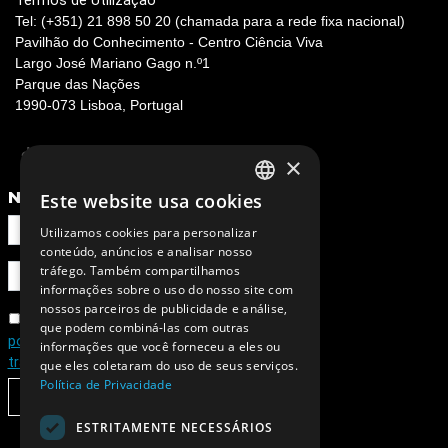
Termos de Utilização
Tel: (+351) 21 898 50 20 (chamada para a rede fixa nacional)
Pavilhão do Conhecimento - Centro Ciência Viva
Largo José Mariano Gago n.º1
Parque das Nações
1990-073 Lisboa, Portugal
×
NEWSLETTER
Este website usa cookies
PORTUGUESE
Utilizamos cookies para personalizar
ENGLISH
conteúdo, anúncios e analisar nosso
tráfego. Também compartilhamos
informações sobre o uso do nosso site com
nossos parceiros de publicidade e análise,
Concordo com a
que podem combiná-las com outras
política de privacidade e de
informações que você forneceu a eles ou
tratamento de dados pessoais
que eles coletaram do uso de seus serviços.
Política de Privacidade
SUBSCREVER
ESTRITAMENTE NECESSÁRIOS