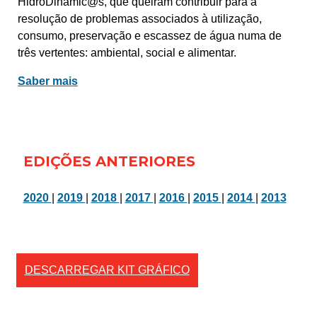
HidroDinâmic@s, que queiram contribuir para a
resolução de problemas associados à utilização,
consumo, preservação e escassez de água numa de
três vertentes: ambiental, social e alimentar.
Saber mais
EDIÇÕES ANTERIORES
2020
|
2019
|
2018
|
2017
|
2016
|
2015
|
2014
|
2013
DESCARREGAR KIT GRÁFICO