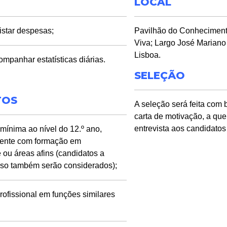
LOCAL
gistar despesas;
Pavilhão do Conheciment
Viva; Largo José Mariano
Lisboa.
ompanhar estatísticas diárias.
SELEÇÃO
TOS
A seleção será feita com 
carta de motivação, a qu
entrevista aos candidatos
mínima ao nível do 12.º ano,
mente com formação em
 ou áreas afins (candidatos a
rso também serão considerados);
rofissional em funções similares
;