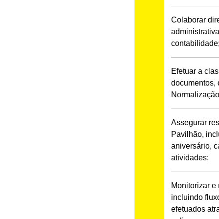
Colaborar dir
administrativ
contabilidade
Efetuar a cla
documentos, 
Normalização 
Assegurar res
Pavilhão, inc
aniversário, 
atividades;
Monitorizar e
incluindo flu
efetuados atr