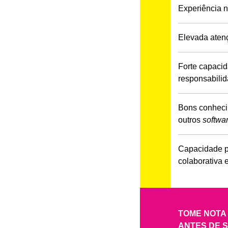
Experiência n
Elevada atenç
Forte capacid
responsabilid
Bons conheci
outros
softwa
Capacidade p
colaborativa 
TOME NOTA 
ANTES DE S