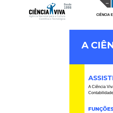
CIÊNCIA 
A CIÊ
ASSIS
A Ciência Viv
Contabilidad
FUNÇÕE