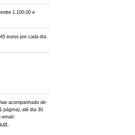
entre 1.100,00 e
,45 euros por cada dia
Vitae acompanhado de
1 página), até dia 30
o email:
a.pt
.