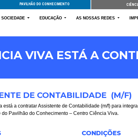
PAVILHÃO DO CONHECIMENTO
CIÊNCI
E SOCIEDADE
EDUCAÇÃO
AS NOSSAS REDES
IMP
NCIA VIVA ESTÁ A CON
TENTE DE CONTABILIDADE
(M/F)
a está a contratar Assistente de Contabilidade (m/f) para integr
e do Pavilhão do Conhecimento – Centro Ciência Viva.
S
CONDIÇÕES