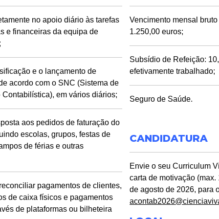
etamente no apoio diário às tarefas
Vencimento mensal bruto 
as e financeiras da equipa de
1.250,00 euros;
;
Subsídio de Refeição: 10
ssificação e o lançamento de
efetivamente trabalhado;
de acordo com o SNC (Sistema de
Contabilística), em vários diários;
Seguro de Saúde.
posta aos pedidos de faturação do
luindo escolas, grupos, festas de
CANDIDATURA
campos de férias e outras
Envie o seu Curriculum 
carta de motivação (max. 
 reconciliar pagamentos de clientes,
de agosto de 2026, para 
xos de caixa físicos e pagamentos
acontab2026@cienciaviv
avés de plataformas ou bilheteira